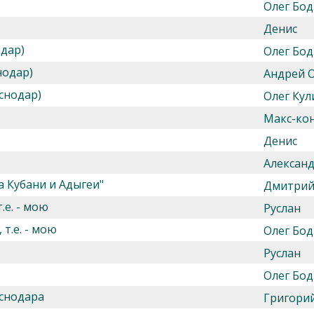
Олег Бод
Денис
одар)
Олег Бод
нодар)
Андрей 
снодар)
Олег Кул
Макс-ко
Денис
Алексан
 Кубани и Адыгеи"
Дмитрий
.е. - мою
Руслан
т.е. - мою
Олег Бод
Руслан
Олег Бод
снодара
Григори