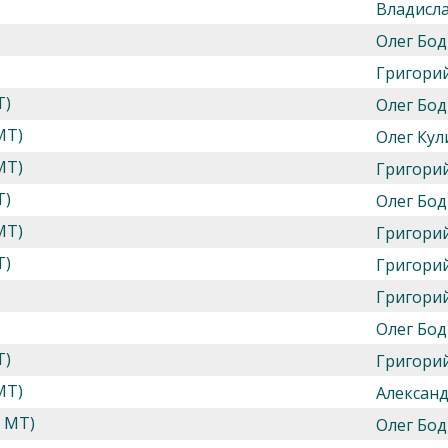
Владисл
Олег Бод
Григори
Т)
Олег Бод
МТ)
Олег Кул
МТ)
Григори
Т)
Олег Бод
МТ)
Григори
Т)
Григори
Григори
Олег Бод
Т)
Григори
МТ)
Алексан
и МТ)
Олег Бод