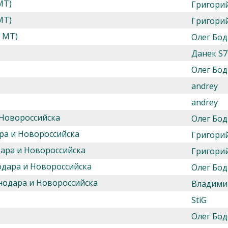
МТ)
Григори
МТ)
Григори
и МТ)
Олег Бод
Данек S7
Олег Бод
andrey
andrey
 Новороссийска
Олег Бод
ра и Новороссийска
Григори
дара и Новороссийска
Григори
одара и Новороссийска
Олег Бод
нодара и Новороссийска
Владими
StiG
Олег Бод