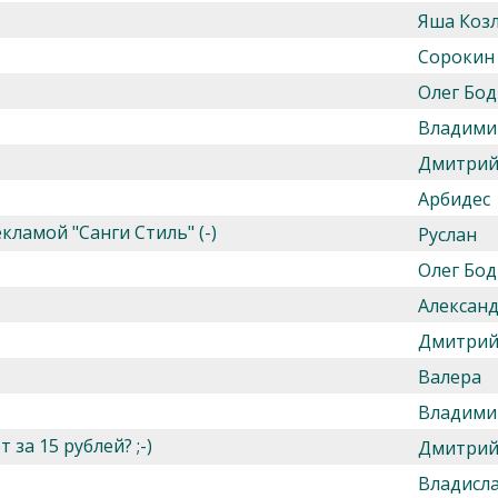
Яша Козл
Сорокин
Олег Бод
Владими
Дмитрий
Арбидес
кламой "Санги Стиль" (-)
Руслан
Олег Бод
Алексан
Дмитрий
Валера
Владими
за 15 рублей? ;-)
Дмитрий
Владисл