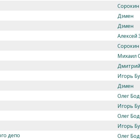
Сорокин
Дэмен
Дэмен
Алексей 
Сорокин
Михаил 
Дмитрий
Игорь Б
Дэмен
Олег Бод
Игорь Б
Олег Бод
Игорь Б
ого депо
Олег Бод