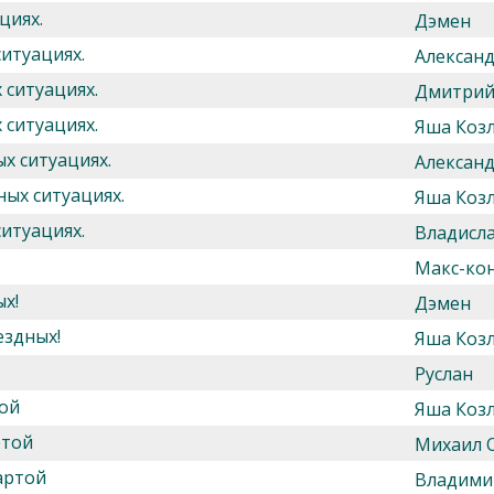
циях.
Дэмен
ситуациях.
Алексан
 ситуациях.
Дмитрий
 ситуациях.
Яша Козл
х ситуациях.
Алексан
ных ситуациях.
Яша Козл
ситуациях.
Владисл
Макс-ко
х!
Дэмен
ездных!
Яша Козл
Руслан
той
Яша Козл
ртой
Михаил 
артой
Владими