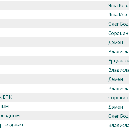
Яша Козл
Яша Козл
Олег Бод
Сорокин
Дэмен
Владисл
Ерцевск
Владисл
Дэмен
Владисл
к ЕТК
Сорокин
дным
Дэмен
роездным
Олег Бод
проездным
Владисл