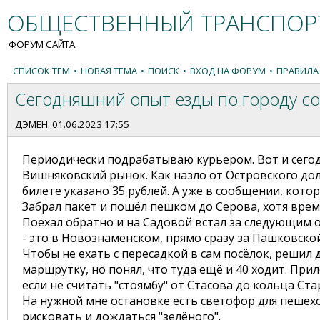
ОБЩЕСТВЕННЫЙ ТРАНСПОРТ
ФОРУМ САЙТА
СПИСОК ТЕМ
•
НОВАЯ ТЕМА
•
ПОИСК
•
ВХОД НА ФОРУМ
•
ПРАВИЛА
Сегодняшний опыт езды по городу со
ДЭМЕН
. 01.06.2023 17:55
Периодически подрабатываю курьером. Вот и сегод
Вишняковский рынок. Как назло от Островского до
билете указано 35 рублей. А уже в сообщении, кото
Забрал пакет и пошёл пешком до Серова, хотя времен
Поехал обратно и на Садовой встал за следующим о
- это в Новознаменском, прямо сразу за Пашковской
Чтобы не ехать с пересадкой в сам посёлок, решил 
маршрутку, но понял, что туда ещё и 40 ходит. При
если не считать "стоямбу" от Стасова до кольца Ста
На нужной мне остановке есть светофор для пешехо
рисковать и дождаться "зелёного".