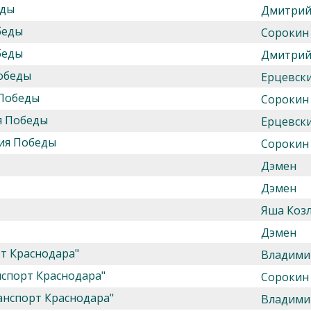
еды
Дмитрий
беды
Сорокин
беды
Дмитрий
Победы
Ерцевск
 Победы
Сорокин
ия Победы
Ерцевск
тия Победы
Сорокин
Дэмен
Дэмен
Яша Козл
Дэмен
т Краснодара"
Владими
спорт Краснодара"
Сорокин
анспорт Краснодара"
Владими