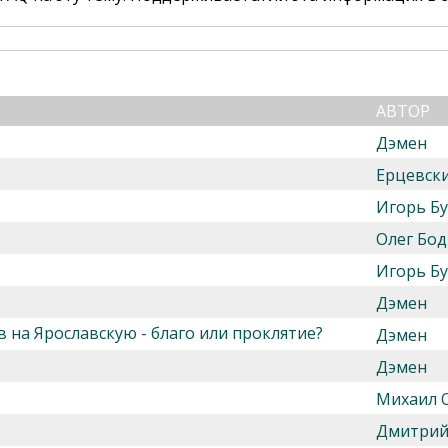
АВТОР
Дэмен
Ерцевск
Игорь Б
Олег Бод
Игорь Б
Дэмен
 на Ярославскую - благо или проклятие?
Дэмен
Дэмен
Михаил 
Дмитрий