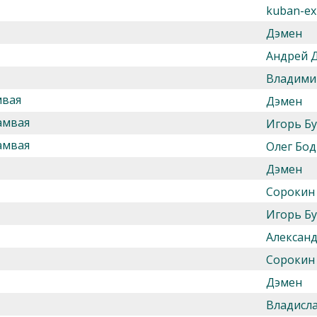
kuban-ex
Дэмен
Андрей 
Владими
мвая
Дэмен
амвая
Игорь Б
амвая
Олег Бод
Дэмен
Сорокин
Игорь Б
Алексан
Сорокин
Дэмен
Владисл