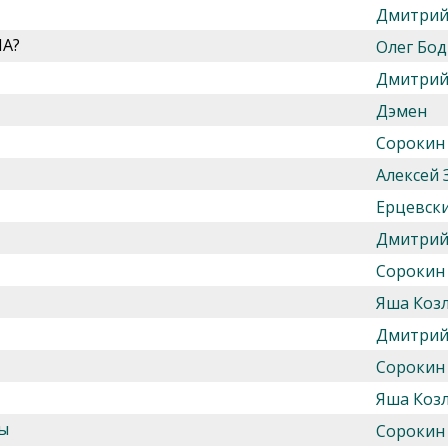
Дмитрий
ЛА?
Олег Бод
Дмитрий
Дэмен
Сорокин
Алексей 
Ерцевск
Дмитрий
Сорокин
Яша Козл
Дмитрий
Сорокин
Яша Козл
ды
Сорокин