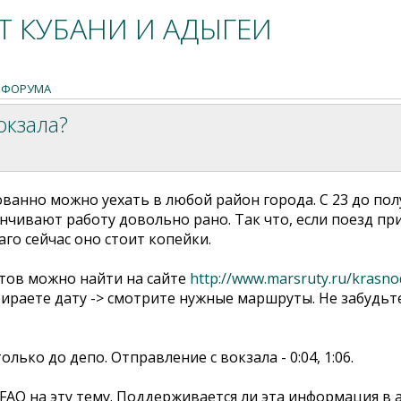
 КУБАНИ И АДЫГЕИ
 ФОРУМА
окзала?
ованно можно уехать в любой район города. С 23 до пол
аканчивают работу довольно рано. Так что, если поезд пр
аго сейчас оно стоит копейки.
тов можно найти на сайте
http://www.marsruty.ru/krasn
ираете дату -> смотрите нужные маршруты. Не забудьте
лько до депо. Отправление с вокзала - 0:04, 1:06.
FAQ на эту тему. Поддерживается ли эта информация в а