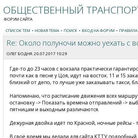
ОБЩЕСТВЕННЫЙ ТРАНСПОРТ
ФОРУМ САЙТА
СПИСОК ТЕМ
•
НОВАЯ ТЕМА
•
ПОИСК
•
ВХОД НА ФОРУМ
•
ПРАВИЛА
Re: Около полуночи можно уехать с в
ОЛЕГ БОДНЯ
. 20.07.2017 10:29
Где-то до 23 часов с вокзала практически гарантир
почти как в песне у Цоя, идут на восток. 11 и 15 з
близкий от депо, то лучше уже заказывать такси, бл
Напоминаю, что расписание движения всех маршру
остановку -> Показать времена отправлений -> выб
пятницам и выходным различаются.
Дежурная двойка идёт по Красной, ночные рейсы - то
В своё время мы делали для сайта КТТУ подробный 