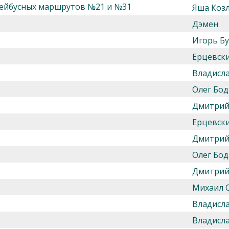
лейбусных маршрутов №21 и №31
Яша Козл
Дэмен
Игорь Б
Ерцевск
Владисл
Олег Бод
Дмитрий
Ерцевск
Дмитрий
Олег Бод
Дмитрий
Михаил 
Владисл
Владисл