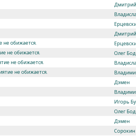
Дмитрий
Владисл
Ерцевск
Дмитрий
е не обижается.
Ерцевск
ие не обижается.
Олег Бод
тие не обижается.
Владисл
иятие не обижается.
Владими
Дэмен
Владими
Игорь Б
Олег Бод
Дэмен
Сорокин