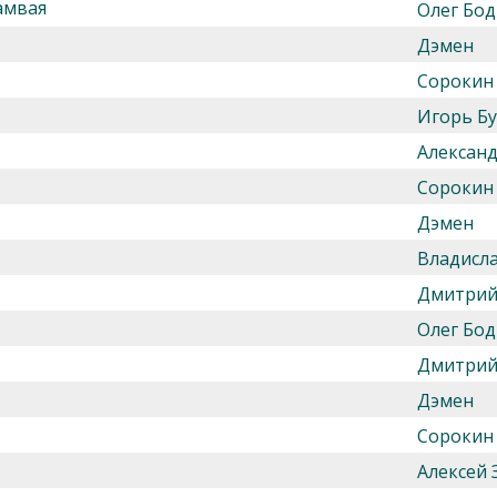
амвая
Олег Бод
Дэмен
Сорокин
Игорь Б
Алексан
Сорокин
Дэмен
Владисл
Дмитрий
Олег Бод
Дмитрий
Дэмен
Сорокин
Алексей 