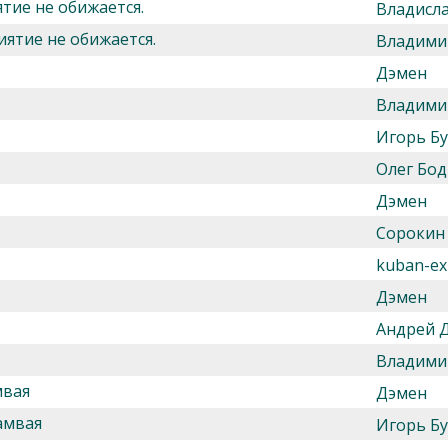
тие не обижается.
Владисл
иятие не обижается.
Владими
Дэмен
Владими
Игорь Б
Олег Бод
Дэмен
Сорокин
kuban-ex
Дэмен
Андрей 
Владими
мвая
Дэмен
амвая
Игорь Б