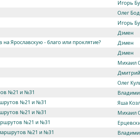
Игорь Б
Олег Бод
Игорь Б
Дэмен
 на Ярославскую - благо или проклятие?
Дэмен
Дэмен
Михаил 
Дмитрий
Олег Кул
тов №21 и №31
Владими
ршрутов №21 и №31
Яша Козл
ршрутов №21 и №31
Михаил 
аршрутов №21 и №31
Ерцевск
 маршрутов №21 и №31
Владими