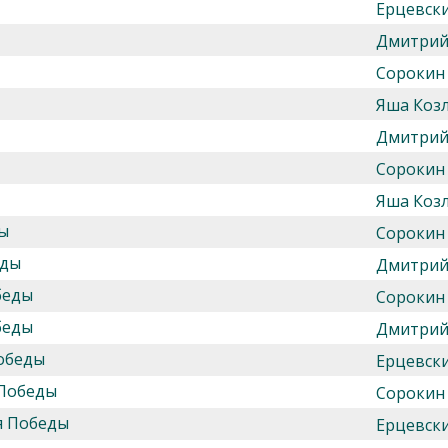
Ерцевск
Дмитрий
Сорокин
Яша Козл
Дмитрий
Сорокин
Яша Козл
ды
Сорокин
еды
Дмитрий
беды
Сорокин
беды
Дмитрий
Победы
Ерцевск
 Победы
Сорокин
ия Победы
Ерцевск