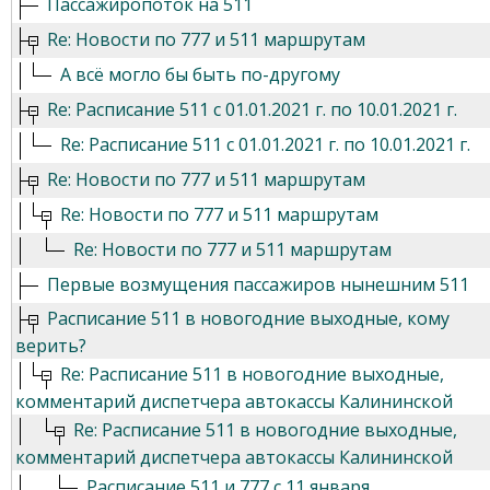
Пассажиропоток на 511
Re: Новости по 777 и 511 маршрутам
А всё могло бы быть по-другому
Re: Расписание 511 с 01.01.2021 г. по 10.01.2021 г.
Re: Расписание 511 с 01.01.2021 г. по 10.01.2021 г.
Re: Новости по 777 и 511 маршрутам
Re: Новости по 777 и 511 маршрутам
Re: Новости по 777 и 511 маршрутам
Первые возмущения пассажиров нынешним 511
Расписание 511 в новогодние выходные, кому
верить?
Re: Расписание 511 в новогодние выходные,
комментарий диспетчера автокассы Калининской
Re: Расписание 511 в новогодние выходные,
комментарий диспетчера автокассы Калининской
Расписание 511 и 777 с 11 января