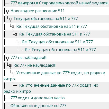
777 вечером в Старовеличковской не наблюдался
Новогоднее расписание 511
Текущая обстановка на 511 и 777
Re: Текущая обстановка на 511 и 777
Re: Текущая обстановка на 511 и 777
Re: Текущая обстановка на 511 и 777
Re: Текущая обстановка на 511 и 777
777 не наблюдаю!!!
Re: 777 не наблюдаю!!!
Уточненные данные по 777: ходит, но редко и
хитро
Re: Уточненные данные по 777: ходит, но
редко и хитро
777 ходит и довольно часто
Обновленные данные по 777