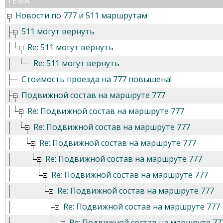
ТЕМА
Новости по 777 и 511 маршрутам
511 могут вернуть
Re: 511 могут вернуть
Re: 511 могут вернуть
Стоимость проезда на 777 повышена!
Подвижной состав на маршруте 777
Re: Подвижной состав на маршруте 777
Re: Подвижной состав на маршруте 777
Re: Подвижной состав на маршруте 777
Re: Подвижной состав на маршруте 777
Re: Подвижной состав на маршруте 777
Re: Подвижной состав на маршруте 777
Re: Подвижной состав на маршруте 777
Re: Подвижной состав на маршруте 77