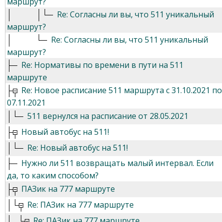
маршрут?
Re: Согласны ли вы, что 511 уникальный
маршрут?
Re: Согласны ли вы, что 511 уникальный
маршрут?
Re: Нормативы по времени в пути на 511
маршруте
Re: Новое расписание 511 маршрута с 31.10.2021 по
07.11.2021
511 вернулся на расписание от 28.05.2021
Новый автобус на 511!
Re: Новый автобус на 511!
Нужно ли 511 возвращать малый интервал. Если
да, то каким способом?
ПАЗик на 777 маршруте
Re: ПАЗик на 777 маршруте
Re: ПАЗик на 777 маршруте