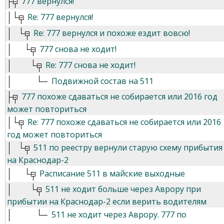
777 вернулся!
Re: 777 вернулся!
Re: 777 вернулся и похоже ездит вовсю!
777 снова не ходит!
Re: 777 снова не ходит!
Подвижной состав на 511
777 похоже сдаваться не собирается или 2016 год
может повториться
Re: 777 похоже сдаваться не собирается или 2016
год может повториться
511 по реестру вернули старую схему прибытия
на Краснодар-2
Расписание 511 в майские выходные
511 не ходит больше через Аврору при
прибытии на Краснодар-2 если верить водителям
511 не ходит через Аврору. 777 по