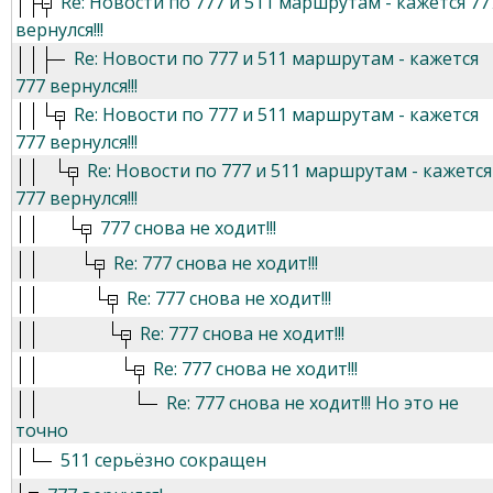
Re: Новости по 777 и 511 маршрутам - кажется 77
вернулся!!!
Re: Новости по 777 и 511 маршрутам - кажется
777 вернулся!!!
Re: Новости по 777 и 511 маршрутам - кажется
777 вернулся!!!
Re: Новости по 777 и 511 маршрутам - кажется
777 вернулся!!!
777 снова не ходит!!!
Re: 777 снова не ходит!!!
Re: 777 снова не ходит!!!
Re: 777 снова не ходит!!!
Re: 777 снова не ходит!!!
Re: 777 снова не ходит!!! Но это не
точно
511 серьёзно сокращен