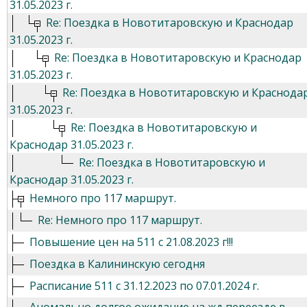
31.05.2023 г.
Re: Поездка в Новотитаровскую и Краснодар
31.05.2023 г.
Re: Поездка в Новотитаровскую и Краснодар
31.05.2023 г.
Re: Поездка в Новотитаровскую и Краснода
31.05.2023 г.
Re: Поездка в Новотитаровскую и
Краснодар 31.05.2023 г.
Re: Поездка в Новотитаровскую и
Краснодар 31.05.2023 г.
Немного про 117 маршрут.
Re: Немного про 117 маршрут.
Повышение цен на 511 с 21.08.2023 г!!!
Поездка в Калининскую сегодня
Расписание 511 с 31.12.2023 по 07.01.2024 г.