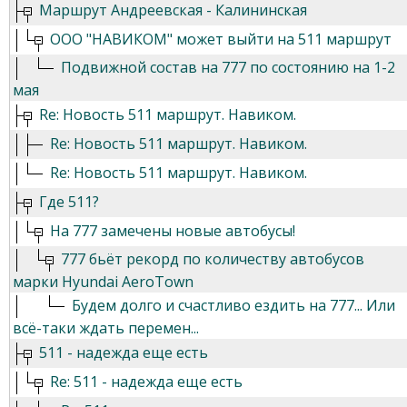
Маршрут Андреевская - Калининская
ООО "НАВИКОМ" может выйти на 511 маршрут
Подвижной состав на 777 по состоянию на 1-2
мая
Re: Новость 511 маршрут. Навиком.
Re: Новость 511 маршрут. Навиком.
Re: Новость 511 маршрут. Навиком.
Где 511?
На 777 замечены новые автобусы!
777 бьёт рекорд по количеству автобусов
марки Hyundai AeroTown
Будем долго и счастливо ездить на 777... Или
всё-таки ждать перемен...
511 - надежда еще есть
Re: 511 - надежда еще есть