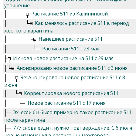
уточнение.
Расписание 511 из Калининской
Как менялось расписание 511 в период
жесткого карантина
Нынешнее расписание 511
Расписание 511 с 28 мая
И снова новое расписание на 511 с 29 мая
Анонсировано новое расписание 511 с 3 июня
Re: Анонсировано новое расписание 511 с 8
июня
Корректировка нового расписания 511
Новое расписание 511 с 17 июня
Эх, если бы было примерно такое расписание 511
после карантина
777 снова ездит, нужно подтверждение. С 6 июля
новые изменения в расписании межгорода.