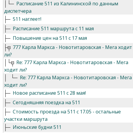
Расписание 511 из Калининской по данным
диспетчера
511 наглеет!
Расписание 511 маршрута с 11 мая
Повышение цен на 511 с 17 мая
777 Карла Маркса - Новотитаровская - Мега ходит
ли?
Re: 777 Карла Маркса - Новотитаровская - Мега
ходит ли?
Re: 777 Карла Маркса - Новотитаровская - Мега
ходит ли?
Новое расписание 511 с 28 мая!
Сегодняшняя поездка на 511
Стоимость проезда на 511 с 17.05 - остальные
участки маршрута
Июньские будни 511