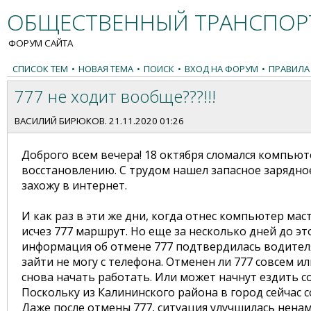
ОБЩЕСТВЕННЫЙ ТРАНСПОРТ
ФОРУМ САЙТА
СПИСОК ТЕМ
•
НОВАЯ ТЕМА
•
ПОИСК
•
ВХОД НА ФОРУМ
•
ПРАВИЛА
777 не ходит вообще???!!!
ВАСИЛИЙ БИРЮКОВ
. 21.11.2020 01:26
Доброго всем вечера! 18 октября сломался компьют
восстановлению. С трудом нашел запасное зарядное 
захожу в интернет.
И как раз в эти же дни, когда отнес компьютер маст
исчез 777 маршрут. Но еще за несколько дней до эт
информация об отмене 777 подтвердилась водителя
зайти не могу с телефона. Отменен ли 777 совсем ил
снова начать работать. Или может начнут ездить с
Поскольку из Калининского района в город сейчас 
Даже после отмены 777, ситуация улучшилась нена