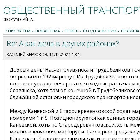
ОБЩЕСТВЕННЫЙ ТРАНСПОРТ
ФОРУМ САЙТА
СПИСОК ТЕМ
•
НОВАЯ ТЕМА
•
ПОИСК
•
ВХОД НА ФОРУМ
•
ПРАВИЛА
Re: А как дела в других районах?
ВАСИЛИЙ БИРЮКОВ
. 11.12.2021 13:15
Добрый день! Насчёт Славянска и Трудобеликов точ
скорее всего 192 маршрут. Из Трудобеликовского в
полчаса с утра до вечера, а в выходные раз в час 
Славянска, хотя там от конечной в Трудобеликовск
ближайшей остановки городского транспорта кило
Между Каневской и Стародеревянковской ходят мар
номерами 1 и 5. Позиционируются как единые горо
Каневской, хоть по Стародеревянковской, хоть ме
межпоселенческие маршруты. Там в реестре даже ук
Каневская - Стародеревянковская, и потом отдельно