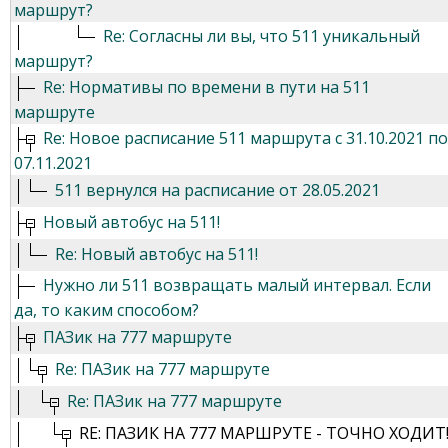
маршрут?
Re: Согласны ли вы, что 511 уникальный
маршрут?
Re: Нормативы по времени в пути на 511
маршруте
Re: Новое расписание 511 маршрута с 31.10.2021 по
07.11.2021
511 вернулся на расписание от 28.05.2021
Новый автобус на 511!
Re: Новый автобус на 511!
Нужно ли 511 возвращать малый интервал. Если
да, то каким способом?
ПАЗик на 777 маршруте
Re: ПАЗик на 777 маршруте
Re: ПАЗик на 777 маршруте
RE: ПАЗИК НА 777 МАРШРУТЕ - ТОЧНО ХОДИТ