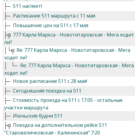
511 наглеет!
Расписание 511 маршрута с 11 мая
Повышение цен на 511 с 17 мая
777 Карла Маркса - Новотитаровская - Мега ходит
ли?
Re: 777 Карла Маркса - Новотитаровская - Мега
ходит ли?
Re: 777 Карла Маркса - Новотитаровская - Мега
ходит ли?
Новое расписание 511 с 28 мая!
Сегодняшняя поездка на 511
Стоимость проезда на 511 с 17.05 - остальные
участки маршрута
Июньские будни 511
Поездка на дополнительном рейсе 511
"Старовеличковская - Калининская" 7:20