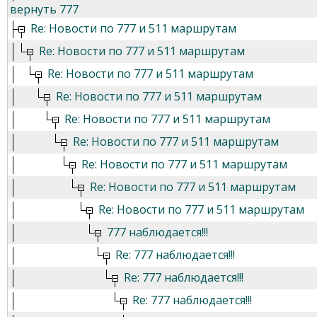
вернуть 777
Re: Новости по 777 и 511 маршрутам
Re: Новости по 777 и 511 маршрутам
Re: Новости по 777 и 511 маршрутам
Re: Новости по 777 и 511 маршрутам
Re: Новости по 777 и 511 маршрутам
Re: Новости по 777 и 511 маршрутам
Re: Новости по 777 и 511 маршрутам
Re: Новости по 777 и 511 маршрутам
Re: Новости по 777 и 511 маршрутам
777 наблюдается!!!
Re: 777 наблюдается!!!
Re: 777 наблюдается!!!
Re: 777 наблюдается!!!