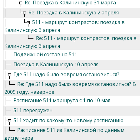
Re: Поездка в Калининскую 31 марта
Re: Поездка в Калининскую 2 апреля
511 - маршрут контрастов: поездка в
Калининскую 3 апреля
Re: 511 - маршрут контрастов: поездка в
Калининскую 3 апреля
Подвижной состав на 511
Поездка в Калининскую 10 апреля
Где 511 надо было вовремя остановиться?
Re: Где 511 надо было вовремя остановиться? В
2009 году, наверное
Расписание 511 маршрута с 1 по 10 мая
511 перегружен
511 ходит по какому-то новому расписанию
Расписание 511 из Калининской по данным
диспетчера