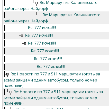
Re: Маршрут из Калининского
района через Найдорф
Re: Маршрут из Калининского
района через Найдорф
Re: 777 исчез!!!!!
Re: 777 исчез!!!!!
Re: 777 исчез!!!!!
Re: 777 исчез!!!!!
Re: 777 исчез!!!!!
Re: 777 исчез!!!!!
Re: Новости по 777 и 511 маршрутам (опять за
всеми зайцами одним автобусом, только номер
поменяли)
Re: Новости по 777 и 511 маршрутам (опять за
всеми зайцами одним автобусом, только номер
поменяли)