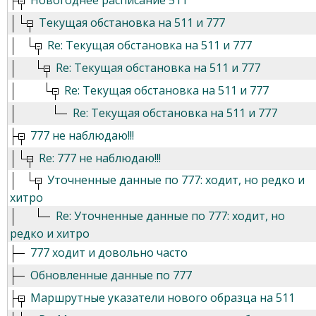
Новогоднее расписание 511
Текущая обстановка на 511 и 777
Re: Текущая обстановка на 511 и 777
Re: Текущая обстановка на 511 и 777
Re: Текущая обстановка на 511 и 777
Re: Текущая обстановка на 511 и 777
777 не наблюдаю!!!
Re: 777 не наблюдаю!!!
Уточненные данные по 777: ходит, но редко и
хитро
Re: Уточненные данные по 777: ходит, но
редко и хитро
777 ходит и довольно часто
Обновленные данные по 777
Маршрутные указатели нового образца на 511