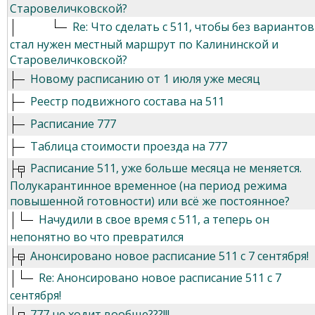
Старовеличковской?
Re: Что сделать с 511, чтобы без вариантов
стал нужен местный маршрут по Калининской и
Старовеличковской?
Новому расписанию от 1 июля уже месяц
Реестр подвижного состава на 511
Расписание 777
Таблица стоимости проезда на 777
Расписание 511, уже больше месяца не меняется.
Полукарантинное временное (на период режима
повышенной готовности) или всё же постоянное?
Начудили в свое время с 511, а теперь он
непонятно во что превратился
Анонсировано новое расписание 511 с 7 сентября!
Re: Анонсировано новое расписание 511 с 7
сентября!
777 не ходит вообще???!!!