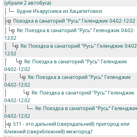
(убрали 2 автобуса)
Будни Икарусника из Хацапитовки
Поездка в санаторий "Русь" Геленджик 04.02-12.02
Re: Поездка в санаторий "Русь" Геленджик 04.02-
12.02
Re: Поездка в санаторий "Русь" Геленджик 04.02
12.02
Re: Поездка в санаторий "Русь" Геленджик
04.02-12.02
Re: Поездка в санаторий "Русь" Геленджик
04.02-12.02
Re: Поездка в санаторий "Русь" Геленджик
04.02-12.02
Re: Поездка в санаторий "Русь" Геленджи
04.02-12.02
511 - это дальний (сверхдальний) пригород или
ближний (сверхближний) межгород?