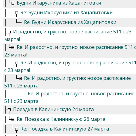
Будни Икарусника из Хацапитовки
Re: Будни Икарусника из Хацапитовки
Re: Будни Икарусника из Хацапитовки
И радостно, и грустно: новое расписание 511 с 23
марта!
Re: И радостно, и грустно: новое расписание 511 
23 марта!
Re: И радостно, и грустно: новое расписание 51
с 23 марта!
Re: И радостно, и грустно: новое расписание
511 с 23 марта!
Re: И радостно, и грустно: новое расписание
511 с 23 марта!
Поездка в Калининскую 24 марта
Re: Поездка в Калининскую 26 марта
Re: Поездка в Калининскую 27 марта