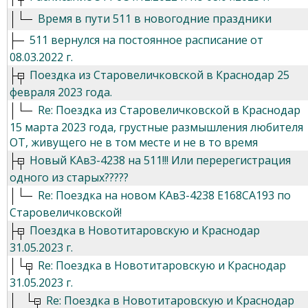
Время в пути 511 в новогодние праздники
511 вернулся на постоянное расписание от
08.03.2022 г.
Поездка из Старовеличковской в Краснодар 25
февраля 2023 года.
Re: Поездка из Старовеличковской в Краснодар
15 марта 2023 года, грустные размышления любителя
ОТ, живущего не в том месте и не в то время
Новый КАвЗ-4238 на 511!!! Или перерегистрация
одного из старых?????
Re: Поездка на новом КАвЗ-4238 Е168СА193 по
Старовеличковской!
Поездка в Новотитаровскую и Краснодар
31.05.2023 г.
Re: Поездка в Новотитаровскую и Краснодар
31.05.2023 г.
Re: Поездка в Новотитаровскую и Краснодар