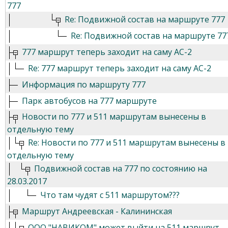
777
Re: Подвижной состав на маршруте 777
Re: Подвижной состав на маршруте 77
777 маршрут теперь заходит на саму АС-2
Re: 777 маршрут теперь заходит на саму АС-2
Информация по маршруту 777
Парк автобусов на 777 маршруте
Новости по 777 и 511 маршрутам вынесены в
отдельную тему
Re: Новости по 777 и 511 маршрутам вынесены в
отдельную тему
Подвижной состав на 777 по состоянию на
28.03.2017
Что там чудят с 511 маршрутом???
Маршрут Андреевская - Калининская
ООО "НАВИКОМ" может выйти на 511 маршрут