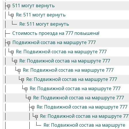
511 могут вернуть
Re: 511 могут вернуть
Re: 511 могут вернуть
Стоимость проезда на 777 повышена!
Подвижной состав на маршруте 777
Re: Подвижной состав на маршруте 777
Re: Подвижной состав на маршруте 777
Re: Подвижной состав на маршруте 777
Re: Подвижной состав на маршруте 777
Re: Подвижной состав на маршруте 777
Re: Подвижной состав на маршруте 777
Re: Подвижной состав на маршруте 777
Re: Подвижной состав на маршруте 77
Re: Подвижной состав на маршруте