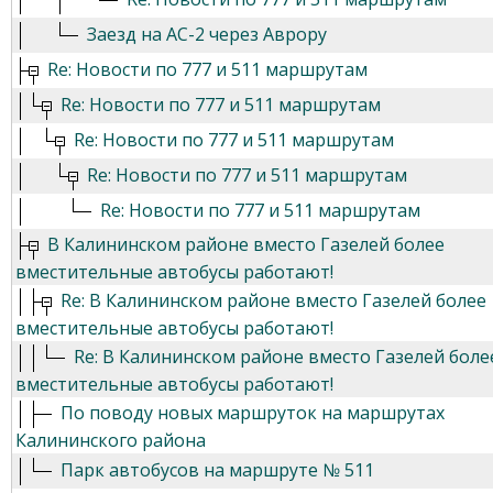
Заезд на АС-2 через Аврору
Re: Новости по 777 и 511 маршрутам
Re: Новости по 777 и 511 маршрутам
Re: Новости по 777 и 511 маршрутам
Re: Новости по 777 и 511 маршрутам
Re: Новости по 777 и 511 маршрутам
В Калининском районе вместо Газелей более
вместительные автобусы работают!
Re: В Калининском районе вместо Газелей более
вместительные автобусы работают!
Re: В Калининском районе вместо Газелей боле
вместительные автобусы работают!
По поводу новых маршруток на маршрутах
Калининского района
Парк автобусов на маршруте № 511