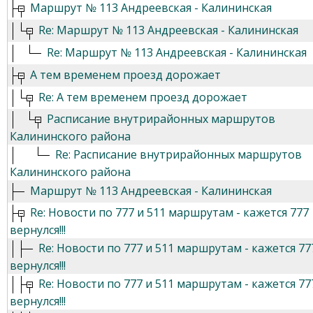
Маршрут № 113 Андреевская - Калининская
Re: Маршрут № 113 Андреевская - Калининская
Re: Маршрут № 113 Андреевская - Калининская
А тем временем проезд дорожает
Re: А тем временем проезд дорожает
Расписание внутрирайонных маршрутов
Калининского района
Re: Расписание внутрирайонных маршрутов
Калининского района
Маршрут № 113 Андреевская - Калининская
Re: Новости по 777 и 511 маршрутам - кажется 777
вернулся!!!
Re: Новости по 777 и 511 маршрутам - кажется 77
вернулся!!!
Re: Новости по 777 и 511 маршрутам - кажется 77
вернулся!!!