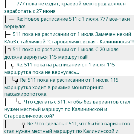
777 пока не ездит, краевой межгород должен
заработать с 27 июня
Re: Новое расписание 511 с 1 июля. 777 всё-таки
вернулся
511 пока на расписании от 1 июля. Замечен некий
КАвЗ с табличкой "Старовеличковская - Калининская"!!
511 пока на расписании от 1 июля. С 20 июля
должна вернуться 115 маршрутка!!!
Re: 511 пока на расписании от 1 июля. 115
маршрутка пока не вернулась...
Re: 511 пока на расписании от 1 июля. 115
маршрутка ходит в режиме мониторинга
пассажиропотока.
Что сделать с 511, чтобы без вариантов стал
нужен местный маршрут по Калининской и
Старовеличковской?
Re: Что сделать с 511, чтобы без вариантов
стал нужен местный маршрут по Калининской и