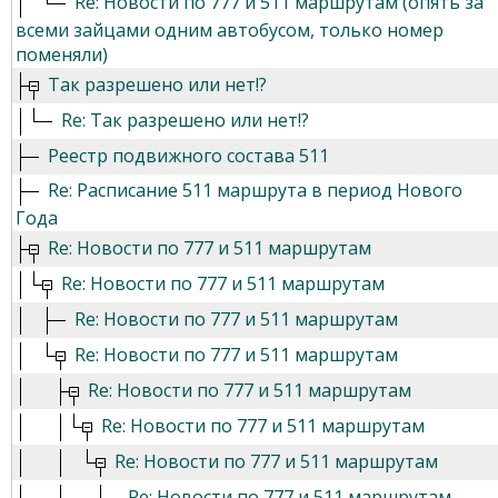
Re: Новости по 777 и 511 маршрутам (опять за
всеми зайцами одним автобусом, только номер
поменяли)
Так разрешено или нет!?
Re: Так разрешено или нет!?
Реестр подвижного состава 511
Re: Расписание 511 маршрута в период Нового
Года
Re: Новости по 777 и 511 маршрутам
Re: Новости по 777 и 511 маршрутам
Re: Новости по 777 и 511 маршрутам
Re: Новости по 777 и 511 маршрутам
Re: Новости по 777 и 511 маршрутам
Re: Новости по 777 и 511 маршрутам
Re: Новости по 777 и 511 маршрутам
Re: Новости по 777 и 511 маршрутам