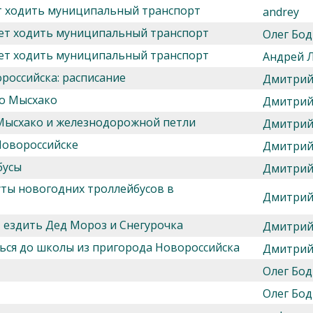
ет ходить муниципальный транспорт
andrey
нет ходить муниципальный транспорт
Олег Бод
нет ходить муниципальный транспорт
Андрей 
оссийска: расписание
Дмитрий
до Мысхако
Дмитрий
 Мысхако и железнодорожной петли
Дмитрий
Новороссийске
Дмитрий
бусы
Дмитрий
уты новогодних троллейбусов в
Дмитрий
 ездить Дед Мороз и Снегурочка
Дмитрий
ься до школы из пригорода Новороссийска
Дмитрий
Олег Бод
Олег Бод