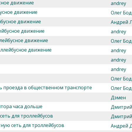
сное движение
andrey
бусное движение
Олег Бод
йбусное движение
Андрей 
ейбусное движение
andrey
ллейбусное движение
Олег Бод
оллейбусное движение
andrey
andrey
andrey
Олег Бод
ь проезда в общественном транспорте
Олег Бод
Дэмен
лтора часа дольше
Дмитрий
сеть для троллейбусов
Дмитрий
ную сеть для троллейбусов
Андрей 