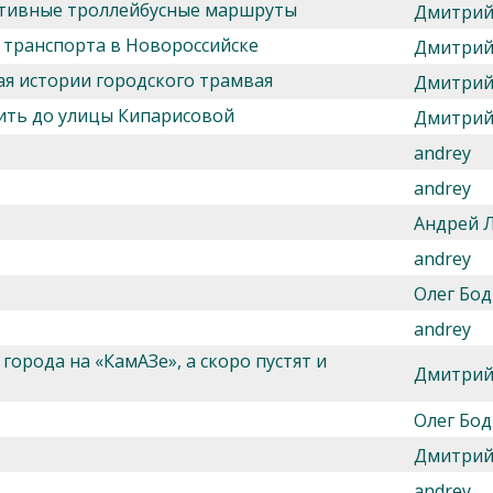
ативные троллейбусные маршруты
Дмитрий
 транспорта в Новороссийске
Дмитрий
ая истории городского трамвая
Дмитрий
дить до улицы Кипарисовой
Дмитрий
andrey
andrey
Андрей 
andrey
Олег Бод
andrey
города на «КамАЗе», а скоро пустят и
Дмитрий
Олег Бод
Дмитрий
andrey