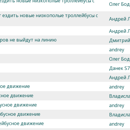
 ездить новые низкополые троллейбусы с
Олег Бод
т ездить новые низкополые троллейбусы с
Андрей 
Андрей 
еров не выйдут на линию
Дмитрий
andrey
Олег Бод
Данек S7
Андрей 
ное движение
andrey
сное движение
Владисл
бусное движение
andrey
йбусное движение
Владисл
ейбусное движение
andrey